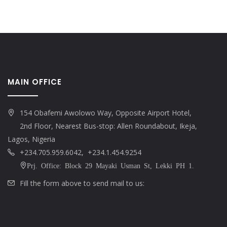
MAIN OFFICE
154 Obafemi Awolowo Way, Opposite Airport Hotel,
2nd Floor, Nearest Bus-stop: Allen Roundabout, Ikeja,
Lagos, Nigeria
+234.705.959.6042, +234.1.454.9254
Prj. Office: Block 29 Mayaki Usman St, Lekki PH 1.
Fill the form above to send mail to us: