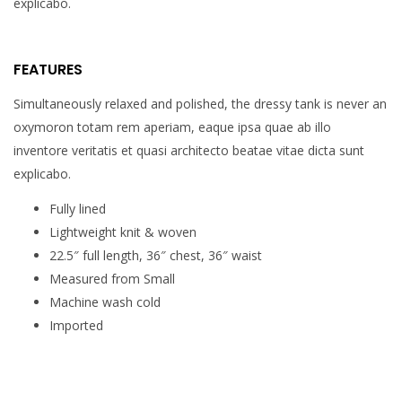
explicabo.
FEATURES
Simultaneously relaxed and polished, the dressy tank is never an
oxymoron totam rem aperiam, eaque ipsa quae ab illo
inventore veritatis et quasi architecto beatae vitae dicta sunt
explicabo.
Fully lined
Lightweight knit & woven
22.5″ full length, 36″ chest, 36″ waist
Measured from Small
Machine wash cold
Imported