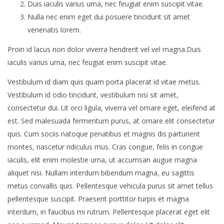
Duis iaculis varius urna, nec feugiat enim suscipit vitae.
Nulla nec enim eget dui posuere tincidunt sit amet
venenatis lorem.
Proin id lacus non dolor viverra hendrerit vel vel magna.Duis
iaculis varius urna, nec feugiat enim suscipit vitae.
Vestibulum id diam quis quam porta placerat id vitae metus.
Vestibulum id odio tincidunt, vestibulum nisi sit amet,
consectetur dui. Ut orci ligula, viverra vel ornare eget, eleifend at
est. Sed malesuada fermentum purus, at ornare elit consectetur
quis. Cum sociis natoque penatibus et magnis dis parturient
montes, nascetur ridiculus mus. Cras congue, felis in congue
iaculis, elit enim molestie urna, ut accumsan augue magna
aliquet nisi. Nullam interdum bibendum magna, eu sagittis
metus convallis quis. Pellentesque vehicula purus sit amet tellus
pellentesque suscipit. Praesent porttitor turpis et magna
interdum, in faucibus mi rutrum. Pellentesque placerat eget elit