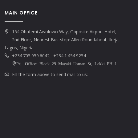
MAIN OFFICE
154 Obafemi Awolowo Way, Opposite Airport Hotel,
2nd Floor, Nearest Bus-stop: Allen Roundabout, Ikeja,
Lagos, Nigeria
+234.705.959.6042, +234.1.454.9254
Prj. Office: Block 29 Mayaki Usman St, Lekki PH 1.
Fill the form above to send mail to us: