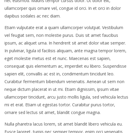
nec euismod. Mauris tempor cursus dolor. Ut dolor elit,
ullamcorper quis ornare vel, congue id orci. In et orci in dolor
dapibus sodales ac nec diam.
Etiam vulputate erat a quam ullamcorper volutpat. Vestibulum
vel feugiat sem, non molestie purus. Duis sit amet faucibus
ipsum, ac aliquet urna. In hendrerit sit amet dolor vitae semper.
In pulvinar, ligula id facilisis aliquam, ante magna tempor lorem,
eget molestie metus est et nunc. Maecenas est sapien,
consequat quis elementum ac, imperdiet eu libero. Suspendisse
sapien elit, convallis ac est in, condimentum tincidunt leo.
Curabitur fermentum bibendum venenatis. Aenean ut sem non
neque dictum placerat in ut mi. Etiam dignissim, ipsum vitae
ullamcorper tincidunt, arcu justo mollis ligula, sed vehicula lectus
mi et erat. Etiam ut egestas tortor. Curabitur purus tortor,
ornare sed lectus sit amet, blandit congue magna.
Nulla pharetra lacus lorem, sit amet blandit libero vehicula eu.
Fusce laoreet, turpis nec semper tempor, enim orci venenatis